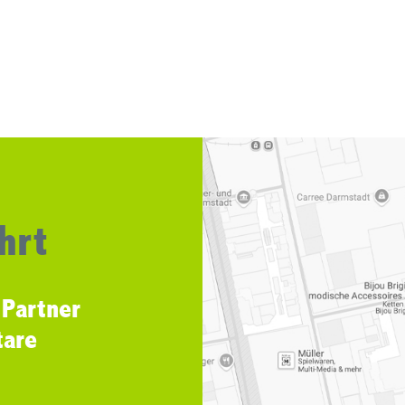
hrt
 Partner
tare