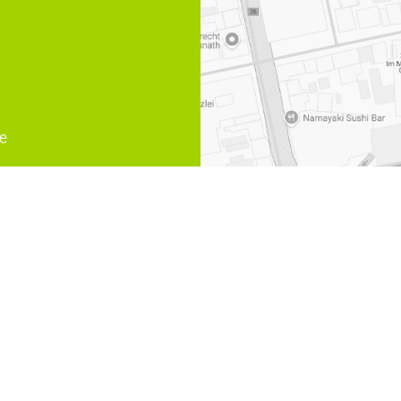
e
ngsausgleich
,
Arbeitsrecht Muelheim an der Ruhr
,
Arbeitsrech
eim an der Ruhr
,
Privater Mietvertrag Muelheim an der Ruhr
,
rtner Rechtsanwälte und Notare | Design und Webservice by
bense.com
|
Impr