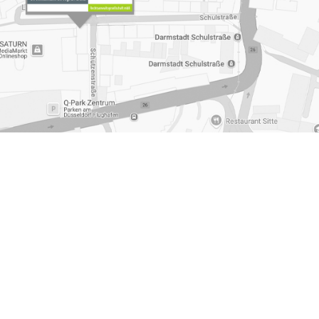
t Vorstaende Muelheim an der Ruhr
,
Medizinrecht Muelheim
Arbeitsrecht Arbeitsvertrag
,
Familienrecht Scheidung
essum
|
Datenschutzerklärung