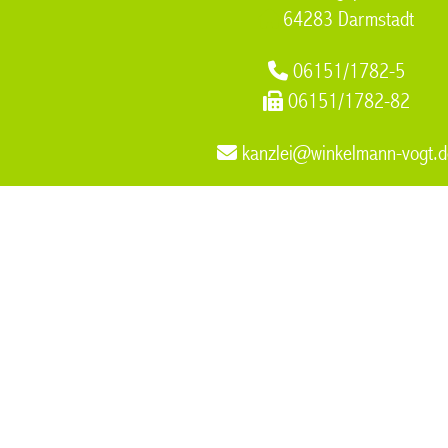
64283 Darmstadt
06151/1782-5
06151/1782-82
kanzlei@winkelmann-vogt.d
Einspruchsverfahren
,
Fachanwaeltin Familienrecht Versorgu
an der Ruhr
,
Steuerrecht
,
Fachanwaeltin Familienrecht Muelh
Muelheim an der Ruhr
Dr. Winkelmann Dr. Vogt & Pa